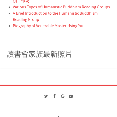
訓工作坊
Various Types of Humanistic Buddhism Reading Groups
A Brief Introduction to the Humanistic Buddhism
Reading Group
Biography of Venerable Master Hsing Yun
讀書會家族最新照片