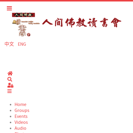
中文
ENG
Home
Search
Sign In
Home
Groups
Events
Videos
Audio