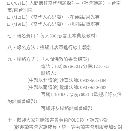
□ 6/07(日) 人間佛教當代問題探討─〈社會議題〉 ~ 台南
市/南台別院
□ 7/12(日) 〈當代人心思潮〉 ~ 花蓮縣/月光寺
□ 7/19(日) 〈當代人心思潮〉 ~ 桃園縣/寶塔寺
七、報名費用：每人500元(含工本費及教材)
八、報名方法：透過此表單進行線上報名
九、聯絡方式：「人間佛教讀書會總部」
電話：(02)8676-5017分機:1210~13
聯絡人:
(中部以北請洽) 妙寧法師: 0932-501-184
(中部以南請洽) 覺謙法師: 0937-620-882
官網 LINE ID：@gij7603l（歡迎加好友洽
詢讀書會總部）
可加好友聯絡讀書會總部
十、歡迎大家訂購讀書會黃色POLO衫 ，請先登記
(歡迎讀書會家族成員，統一穿著讀書會制服參加研討