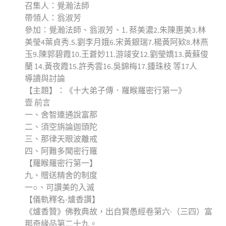
召集人：覺瀚法師
帶領人：翁淑芳
參加：覺瀚法師、翁淑芳、1. 蔡美濃2.朱陳惠美3.林
美瑩4葉貞秀.5.劉李月娥6.宋黃銀瑞7.楊黃阿欵8.林燕
玉9.陳郭碧霞10.王蒼妙11.游竣安12.劉瑩嬌13.黃蘇俊
蘭 14.黃夜霞15.許秀雲16.吳錦梅17.鍾珠枝 等17人
導讀與討論
【主題】：《十大弟子傳．羅睺羅密行第一》
壹 前言
一、舍智連通說富那
二、須空旃論迦頭陀
三、那律天眼波離戒
四、阿難多聞密行羅
【羅睺羅密行第一】
九、贈送精舍的制度
一○、可讚美的入滅
【儀軌釋名-爐香讚】
《爐香贊》佛教典故，出自賢愚經卷第六·（三四）富
那奇緣品第二十九。