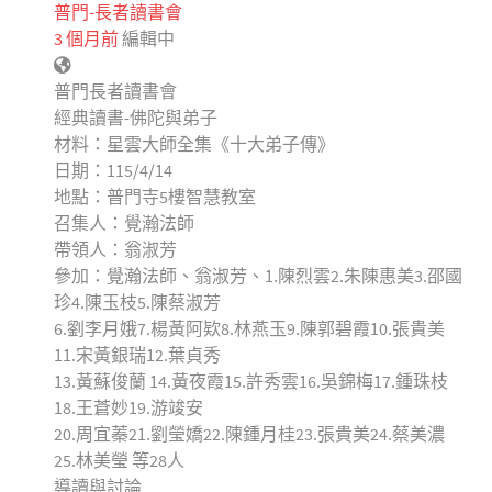
普門-長者讀書會
3 個月前
編輯中
普門長者讀書會
經典讀書-佛陀與弟子
材料：星雲大師全集《十大弟子傳》
日期：115/4/14
地點：普門寺5樓智慧教室
召集人：覺瀚法師
帶領人：翁淑芳
參加：覺瀚法師、翁淑芳、1.陳烈雲2.朱陳惠美3.邵國
珍4.陳玉枝5.陳蔡淑芳
6.劉李月娥7.楊黃阿欵8.林燕玉9.陳郭碧霞10.張貴美
11.宋黃銀瑞12.葉貞秀
13.黃蘇俊蘭 14.黃夜霞15.許秀雲16.吳錦梅17.鍾珠枝
18.王蒼妙19.游竣安
20.周宜蓁21.劉瑩嬌22.陳鍾月桂23.張貴美24.蔡美濃
25.林美瑩 等28人
導讀與討論