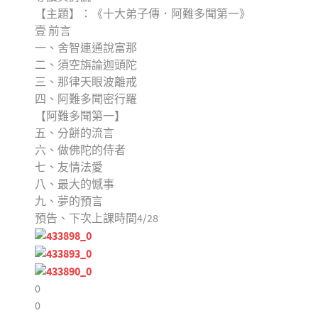
【主題】：《十大弟子傳．阿難多聞第一》
壹 前言
一、舍智連通說富那
二、須空旃論迦頭陀
三、那律天眼波離戒
四、阿難多聞密行羅
【阿難多聞第一】
五、分餅的流言
六、做佛陀的侍者
七、友情法愛
八、最大的憾事
九、夢的預言
預告、下次上課時間4/28
0
0