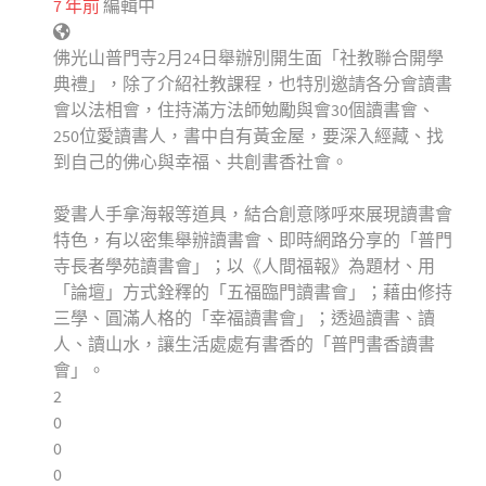
7 年前
編輯中
佛光山普門寺2月24日舉辦別開生面「社教聯合開學
典禮」，除了介紹社教課程，也特別邀請各分會讀書
會以法相會，住持滿方法師勉勵與會30個讀書會、
250位愛讀書人，書中自有黃金屋，要深入經藏、找
到自己的佛心與幸福、共創書香社會。
愛書人手拿海報等道具，結合創意隊呼來展現讀書會
特色，有以密集舉辦讀書會、即時網路分享的「普門
寺長者學苑讀書會」；以《人間福報》為題材、用
「論壇」方式銓釋的「五福臨門讀書會」；藉由修持
三學、圓滿人格的「幸福讀書會」；透過讀書、讀
人、讀山水，讓生活處處有書香的「普門書香讀書
會」。
2
0
0
0