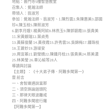
地點：普門寺5樓智慧教室
召集人：覺瀚法師
帶領人：翁淑芳
參加：覺瀚法師、翁淑芳、1.陳烈雲2.朱陳惠美3.邵國
珍4.陳玉枝5.陳蔡淑芳
6.劉李月娥7.楊黃阿欵8.林燕玉9.陳郭碧霞10.張貴美
11.宋黃銀瑞12.葉貞秀
13.黃蘇俊蘭 14.黃夜霞15.許秀雲16.吳錦梅17.鍾珠枝
18.王蒼妙19.游竣安
20.周宜蓁21.劉瑩嬌22.陳鍾月桂23.張貴美24.蔡美濃
25.林美瑩 26.車沁榆等28人
導讀與討論
【主題】：《十大弟子傳．阿難多聞第一》
壹 前言
一、舍智連通說富那
二、須空旃論迦頭陀
三、那律天眼波離戒
四、阿難多聞密行羅
【阿難多聞第一】