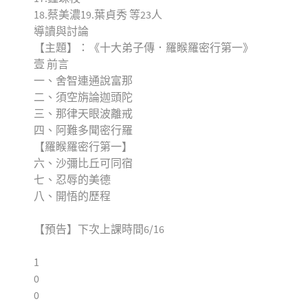
18.蔡美濃19.葉貞秀 等23人
導讀與討論
【主題】：《十大弟子傳．羅睺羅密行第一》
壹 前言
一、舍智連通說富那
二、須空旃論迦頭陀
三、那律天眼波離戒
四、阿難多聞密行羅
【羅睺羅密行第一】
六、沙彌比丘可同宿
七、忍辱的美德
八、開悟的歷程
【預告】下次上課時間6/16
1
0
0