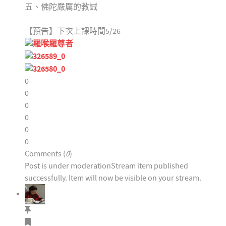
五、佛陀嚴厲的教誡
【預告】下次上課時間5/26
0
0
0
0
0
0
Comments (
0
)
Post is under moderation
Stream item published
successfully. Item will now be visible on your stream.