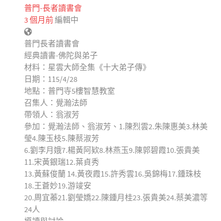
普門-長者讀書會
3 個月前
編輯中
普門長者讀書會
經典讀書-佛陀與弟子
材料：星雲大師全集《十大弟子傳》
日期：115/4/28
地點：普門寺5樓智慧教室
召集人：覺瀚法師
帶領人：翁淑芳
參加：覺瀚法師、翁淑芳、1.陳烈雲2.朱陳惠美3.林美
瑩4.陳玉枝5.陳蔡淑芳
6.劉李月娥7.楊黃阿欵8.林燕玉9.陳郭碧霞10.張貴美
11.宋黃銀瑞12.葉貞秀
13.黃蘇俊蘭 14.黃夜霞15.許秀雲16.吳錦梅17.鍾珠枝
18.王蒼妙19.游竣安
20.周宜蓁21.劉瑩嬌22.陳鍾月桂23.張貴美24.蔡美濃等
24人