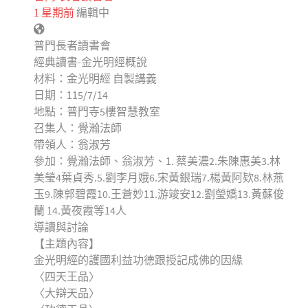
1 星期前
編輯中
普門長者讀書會
經典讀書-金光明經概說
材料：金光明經 自製講義
日期：115/7/14
地點：普門寺5樓智慧教室
召集人：覺瀚法師
帶領人：翁淑芳
參加：覺瀚法師、翁淑芳、1. 蔡美濃2.朱陳惠美3.林
美瑩4葉貞秀.5.劉李月娥6.宋黃銀瑞7.楊黃阿欵8.林燕
玉9.陳郭碧霞10.王蒼妙11.游竣安12.劉瑩嬌13.黃蘇俊
蘭 14.黃夜霞等14人
導讀與討論
【主題內容】
金光明經的護國利益功德跟授記成佛的因緣
〈四天王品〉
〈大辯天品〉