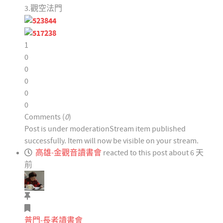
3.觀空法門
1
0
0
0
0
0
Comments (
0
)
Post is under moderation
Stream item published
successfully. Item will now be visible on your stream.
高雄-金觀音讀書會
reacted to this post about 6 天
前
普門-長者讀書會