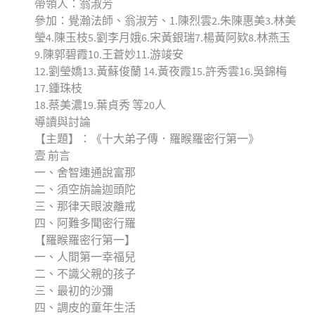
帶領人：翁淑芳
參加：覺瀚法師、翁淑芳、1.陳烈雲2.朱陳惠美3.林美
瑩4.陳玉枝5.劉李月娥6.宋黃銀瑞7.楊黃阿欵8.林燕玉
9.陳郭碧霞10.王蒼妙11.游竣安
12.劉瑩嬌13.黃蘇俊蘭 14.黃夜霞15.許秀雲16.吳錦梅
17.鍾珠枝
18.蔡美濃19.葉貞秀 等20人
導讀與討論
【主題】：《十大弟子傳．羅睺羅密行第一》
壹 前言
一、舍智連通說富那
二、須空旃論迦頭陀
三、那律天眼波離戒
四、阿難多聞密行羅
【羅睺羅密行第一】
一、人間第一幸福兒
二、不識父親的孩子
三、最初的沙彌
四、調皮的童年生活