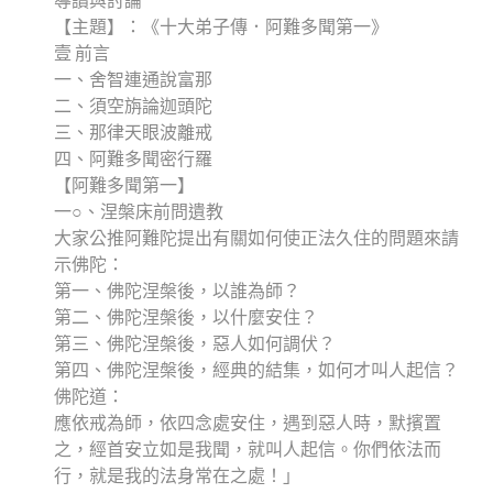
導讀與討論
【主題】：《十大弟子傳．阿難多聞第一》
壹 前言
一、舍智連通說富那
二、須空旃論迦頭陀
三、那律天眼波離戒
四、阿難多聞密行羅
【阿難多聞第一】
一○、涅槃床前問遺教
大家公推阿難陀提出有關如何使正法久住的問題來請
示佛陀：
第一、佛陀涅槃後，以誰為師？
第二、佛陀涅槃後，以什麼安住？
第三、佛陀涅槃後，惡人如何調伏？
第四、佛陀涅槃後，經典的結集，如何才叫人起信？
佛陀道：
應依戒為師，依四念處安住，遇到惡人時，默擯置
之，經首安立如是我聞，就叫人起信。你們依法而
行，就是我的法身常在之處！」