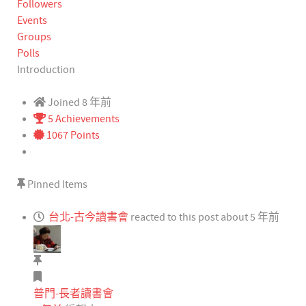
Followers
Events
Groups
Polls
Introduction
Joined 8 年前
5 Achievements
1067 Points
Pinned Items
台北-古今讀書會
reacted to this post about 5 年前
普門-長者讀書會