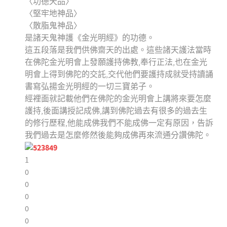
〈功德天品〉
〈堅牢地神品〉
〈散脂鬼神品〉
是諸天鬼神護《金光明經》的功德。
這五段落是我們供佛齋天的出處。這些諸天護法當時
在佛陀金光明會上發願護持佛教,奉行正法,也在金光
明會上得到佛陀的交託,交代他們要護持成就受持讀誦
書寫弘揚金光明經的一切三寶弟子。
經裡面就記載他們在佛陀的金光明會上講將來要怎麼
護持,後面講授記成佛,講到佛陀過去有很多的過去生
的修行歷程,他能成佛我們不能成佛一定有原因，告訴
我們過去是怎麼修然後能夠成佛再來流通分讚佛陀。
1
0
0
0
0
0