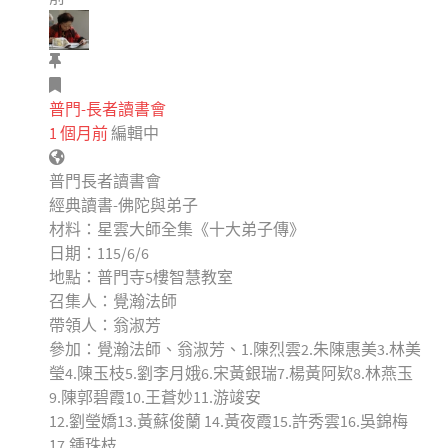
普門-長者讀書會
1 個月前
編輯中
普門長者讀書會
經典讀書-佛陀與弟子
材料：星雲大師全集《十大弟子傳》
日期：115/6/6
地點：普門寺5樓智慧教室
召集人：覺瀚法師
帶領人：翁淑芳
參加：覺瀚法師、翁淑芳、1.陳烈雲2.朱陳惠美3.林美
瑩4.陳玉枝5.劉李月娥6.宋黃銀瑞7.楊黃阿欵8.林燕玉
9.陳郭碧霞10.王蒼妙11.游竣安
12.劉瑩嬌13.黃蘇俊蘭 14.黃夜霞15.許秀雲16.吳錦梅
17.鍾珠枝