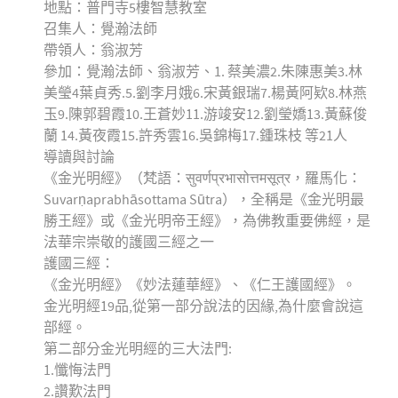
地點：普門寺5樓智慧教室
召集人：覺瀚法師
帶領人：翁淑芳
參加：覺瀚法師、翁淑芳、1. 蔡美濃2.朱陳惠美3.林
美瑩4葉貞秀.5.劉李月娥6.宋黃銀瑞7.楊黃阿欵8.林燕
玉9.陳郭碧霞10.王蒼妙11.游竣安12.劉瑩嬌13.黃蘇俊
蘭 14.黃夜霞15.許秀雲16.吳錦梅17.鍾珠枝 等21人
導讀與討論
《金光明經》（梵語：सुवर्णप्रभासोत्तमसूत्र，羅馬化：
Suvarṇaprabhāsottama Sūtra），全稱是《金光明最
勝王經》或《金光明帝王經》，為佛教重要佛經，是
法華宗崇敬的護國三經之一
護國三經：
《金光明經》《妙法蓮華經》、《仁王護國經》。
金光明經19品,從第一部分說法的因緣,為什麼會說這
部經。
第二部分金光明經的三大法門:
1.懺悔法門
2.讚歎法門