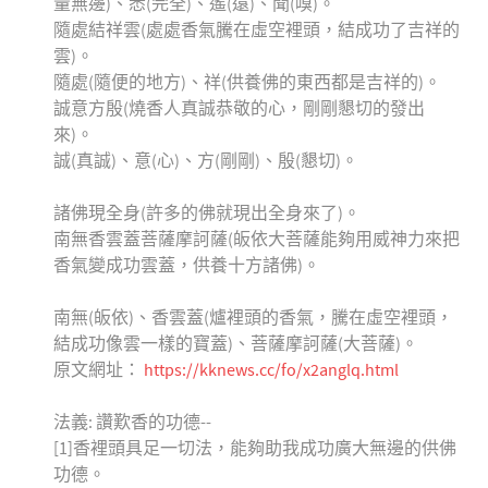
量無邊)、悉(完全)、遙(遠)、聞(嗅)。
隨處結祥雲(處處香氣騰在虛空裡頭，結成功了吉祥的
雲)。
隨處(隨便的地方)、祥(供養佛的東西都是吉祥的)。
誠意方殷(燒香人真誠恭敬的心，剛剛懇切的發出
來)。
誠(真誠)、意(心)、方(剛剛)、殷(懇切)。
諸佛現全身(許多的佛就現出全身來了)。
南無香雲蓋菩薩摩訶薩(皈依大菩薩能夠用威神力來把
香氣變成功雲蓋，供養十方諸佛)。
南無(皈依)、香雲蓋(爐裡頭的香氣，騰在虛空裡頭，
結成功像雲一樣的寶蓋)、菩薩摩訶薩(大菩薩)。
原文網址：
https://kknews.cc/fo/x2anglq.html
法義: 讚歎香的功德--
[1]香裡頭具足一切法，能夠助我成功廣大無邊的供佛
功德。