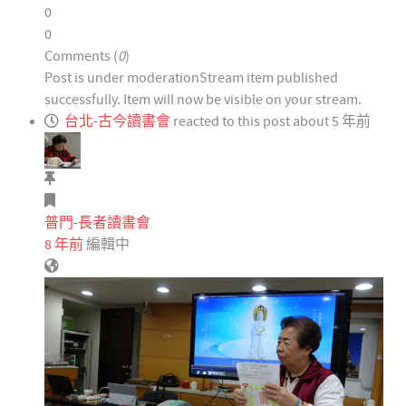
0
0
Comments (
0
)
Post is under moderation
Stream item published
successfully. Item will now be visible on your stream.
台北-古今讀書會
reacted to this post about 5 年前
普門-長者讀書會
8 年前
編輯中