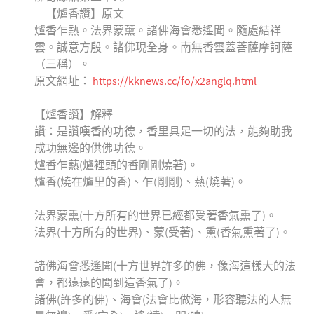
【爐香讚】原文
爐香乍熱。法界蒙薰。諸佛海會悉遙聞。隨處結祥
雲。誠意方殷。諸佛現全身。南無香雲蓋菩薩摩訶薩
（三稱）。
原文網址：
https://kknews.cc/fo/x2anglq.html
【爐香讚】解釋
讚：是讚嘆香的功德，香里具足一切的法，能夠助我
成功無邊的供佛功德。
爐香乍爇(爐裡頭的香剛剛燒著)。
爐香(燒在爐里的香)、乍(剛剛)、爇(燒著)。
法界蒙熏(十方所有的世界已經都受著香氣熏了)。
法界(十方所有的世界)、蒙(受著)、熏(香氣熏著了)。
諸佛海會悉遙聞(十方世界許多的佛，像海這樣大的法
會，都遠遠的聞到這香氣了)。
諸佛(許多的佛)、海會(法會比做海，形容聽法的人無