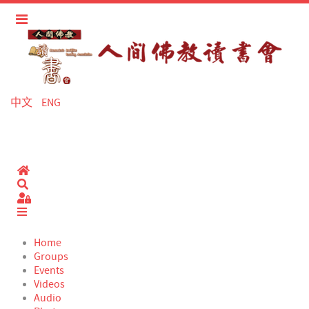
中文
ENG
Home
Search
Sign In
Home
Groups
Events
Videos
Audio