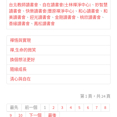
台北教師讀書會
、
自在讀書會(士林禪淨中心)
、
妙智慧
讀書會
、
快樂讀書會(豐原禪淨中心)
、
和心讀書會
、
和
美讀書會
、
迎光讀書會
、
金剛讀書會
、
桃欣讀書會
、
善緣讀書會
、
鳳松讀書會
禪悟與實現
禪,生命的微笑
換個想法更好
隨緣成長
清心與自在
第 1 頁，共 24 頁
最先
前一個
1
2
3
4
5
6
7
8
9
10
下一個
最後