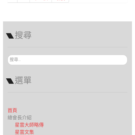
搜尋
搜
尋...
選單
首頁
總會長介紹
星雲大師略傳
星雲文集