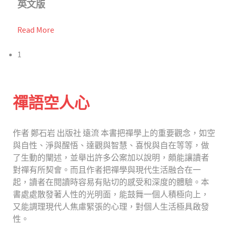
英文版
Read More
1
禪語空人心
作者 鄭石岩 出版社 遠流 本書把禪學上的重要觀念，如空
與自性、淨與醒悟、達觀與智慧、喜悅與自在等等，做
了生動的闡述，並舉出許多公案加以說明，頗能讓讀者
對禪有所契會。而且作者把禪學與現代生活融合在一
起，讀者在閱讀時容易有貼切的感受和深度的體驗。本
書處處散發著人性的光明面，能鼓舞一個人積極向上，
又能調理現代人焦慮緊張的心理，對個人生活極具啟發
性。