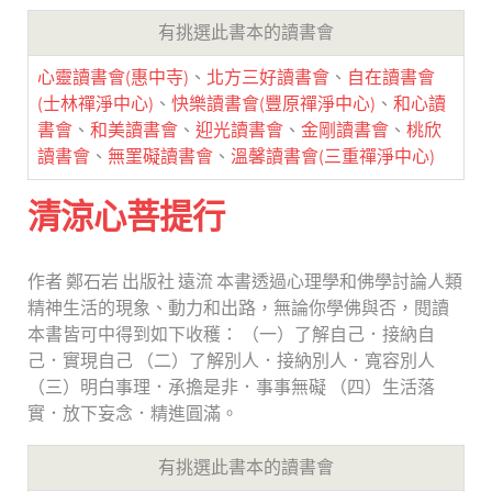
有挑選此書本的讀書會
心靈讀書會(惠中寺)
、
北方三好讀書會
、
自在讀書會
(士林禪淨中心)
、
快樂讀書會(豐原禪淨中心)
、
和心讀
書會
、
和美讀書會
、
迎光讀書會
、
金剛讀書會
、
桃欣
讀書會
、
無罣礙讀書會
、
溫馨讀書會(三重禪淨中心)
清涼心菩提行
作者 鄭石岩 出版社 遠流 本書透過心理學和佛學討論人類
精神生活的現象、動力和出路，無論你學佛與否，閱讀
本書皆可中得到如下收穫： （一）了解自己．接納自
己．實現自己 （二）了解別人．接納別人．寬容別人
（三）明白事理．承擔是非．事事無礙 （四）生活落
實．放下妄念．精進圓滿。
有挑選此書本的讀書會