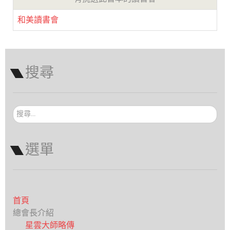
和美讀書會
搜尋
搜
尋...
選單
首頁
總會長介紹
星雲大師略傳