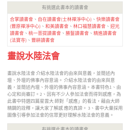
有挑選此書本的讀書會
合掌讀書會
、
自在讀書會(士林禪淨中心)
、
快樂讀書會
(豐原禪淨中心)
、
和美讀書會
、
林口福慧讀書會
、
迎光
讀書會
、
桃一菩提讀書會
、
勝鬘讀書會
、
精進讀書會
(法寶寺)
、
豐耕讀書會
畫說水陸法會
畫說水陸法會 介紹水陸法會的由來與意義，並簡述內
壇、外壇的佛事內容意涵。 介紹水陸法會的由來與意
義，並簡述內壇、外壇的佛事內容意涵。本書特色1、由
心定和尚審訂。2、因有不少人參加法會而得到感應，為
此書中特選四篇星雲大 師對「感應」的看法，藉由大師
精闢的詮釋，讓大家了解感 應的真諦。 3、書中大量採用
圖像引導參加法會的信眾更好理解水陸法會的意義。
有挑選此書本的讀書會