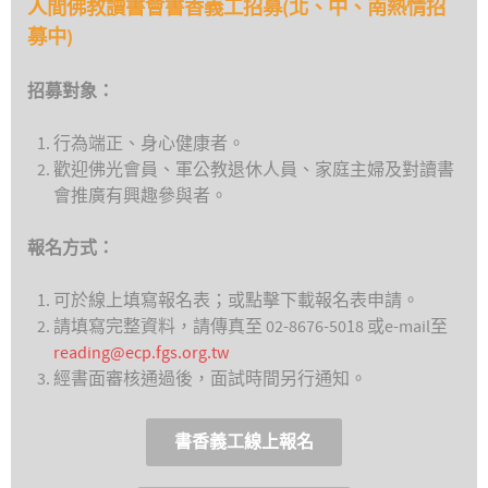
人間佛教讀書會書香義工招募(北、中、南熱情招
募中)
招募對象：
行為端正、身心健康者。
歡迎佛光會員、軍公教退休人員、家庭主婦及對讀書
會推廣有興趣參與者。
報名方式：
可於線上填寫報名表；或點擊下載報名表申請。
請填寫完整資料，請傳真至 02-8676-5018 或e-mail至
reading@ecp.fgs.org.tw
經書面審核通過後，面試時間另行通知。
書香義工線上報名