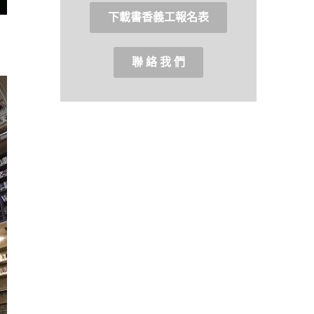
下載書香義工報名表
聯 絡 我 們